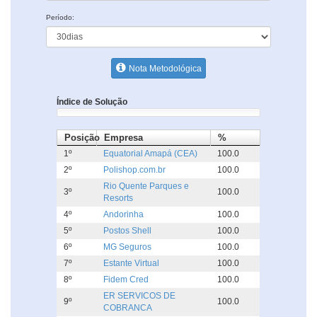
Período:
Nota Metodológica
Índice de Solução
Posição
Empresa
%
1º
Equatorial Amapá (CEA)
100.0
2º
Polishop.com.br
100.0
Rio Quente Parques e
3º
100.0
Resorts
4º
Andorinha
100.0
5º
Postos Shell
100.0
6º
MG Seguros
100.0
7º
Estante Virtual
100.0
8º
Fidem Cred
100.0
ER SERVICOS DE
9º
100.0
COBRANCA