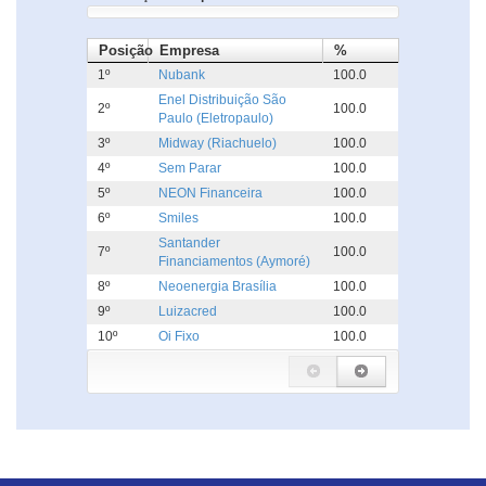
Posição
Empresa
%
1º
Nubank
100.0
Enel Distribuição São
2º
100.0
Paulo (Eletropaulo)
3º
Midway (Riachuelo)
100.0
4º
Sem Parar
100.0
5º
NEON Financeira
100.0
6º
Smiles
100.0
Santander
7º
100.0
Financiamentos (Aymoré)
8º
Neoenergia Brasília
100.0
9º
Luizacred
100.0
10º
Oi Fixo
100.0