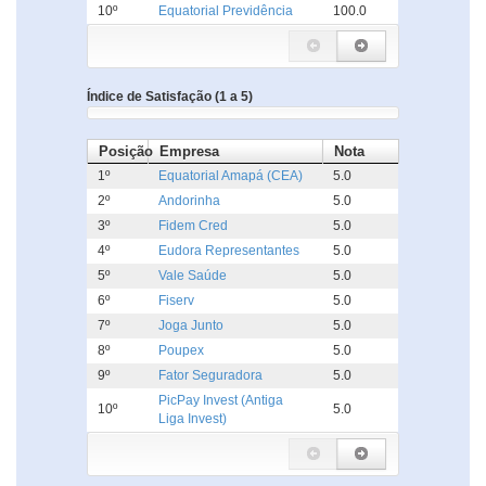
10º
Equatorial Previdência
100.0
Índice de Satisfação (1 a 5)
Posição
Empresa
Nota
1º
Equatorial Amapá (CEA)
5.0
2º
Andorinha
5.0
3º
Fidem Cred
5.0
4º
Eudora Representantes
5.0
5º
Vale Saúde
5.0
6º
Fiserv
5.0
7º
Joga Junto
5.0
8º
Poupex
5.0
9º
Fator Seguradora
5.0
PicPay Invest (Antiga
10º
5.0
Liga Invest)