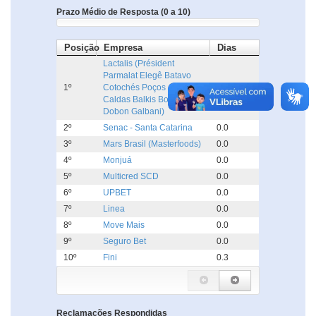
Prazo Médio de Resposta (0 a 10)
Posição
Empresa
Dias
Lactalis (Président
Parmalat Elegê Batavo
1º
Cotochés Poços de
0.0
Caldas Balkis Boa Nata
Dobon Galbani)
2º
Senac - Santa Catarina
0.0
3º
Mars Brasil (Masterfoods)
0.0
4º
Monjuá
0.0
5º
Multicred SCD
0.0
6º
UPBET
0.0
7º
Linea
0.0
8º
Move Mais
0.0
9º
Seguro Bet
0.0
10º
Fini
0.3
Reclamações Respondidas