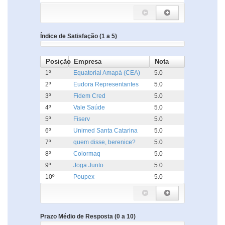
Índice de Satisfação (1 a 5)
Posição
Empresa
Nota
1º
Equatorial Amapá (CEA)
5.0
2º
Eudora Representantes
5.0
3º
Fidem Cred
5.0
4º
Vale Saúde
5.0
5º
Fiserv
5.0
6º
Unimed Santa Catarina
5.0
7º
quem disse, berenice?
5.0
8º
Colormaq
5.0
9º
Joga Junto
5.0
10º
Poupex
5.0
Prazo Médio de Resposta (0 a 10)