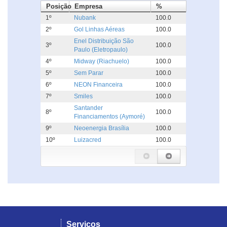
Posição
Empresa
%
1º
Nubank
100.0
2º
Gol Linhas Aéreas
100.0
Enel Distribuição São
3º
100.0
Paulo (Eletropaulo)
4º
Midway (Riachuelo)
100.0
5º
Sem Parar
100.0
6º
NEON Financeira
100.0
7º
Smiles
100.0
Santander
8º
100.0
Financiamentos (Aymoré)
9º
Neoenergia Brasília
100.0
10º
Luizacred
100.0
Serviços