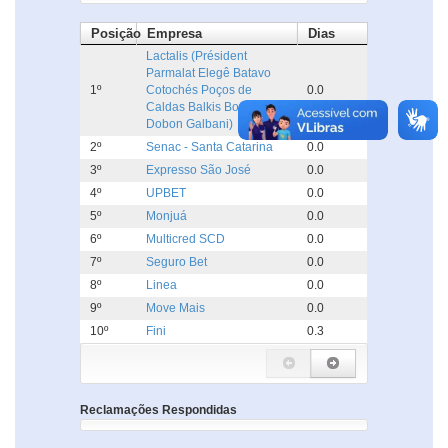
Posição
Empresa
Dias
Lactalis (Président
Parmalat Elegê Batavo
1º
Cotochés Poços de
0.0
Caldas Balkis Boa Nata
Dobon Galbani)
2º
Senac - Santa Catarina
0.0
3º
Expresso São José
0.0
4º
UPBET
0.0
5º
Monjuá
0.0
6º
Multicred SCD
0.0
7º
Seguro Bet
0.0
8º
Linea
0.0
9º
Move Mais
0.0
10º
Fini
0.3
Reclamações Respondidas