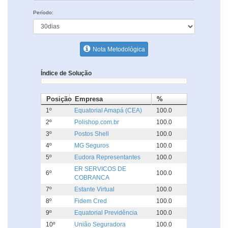
Período:
Nota Metodológica
Índice de Solução
Posição
Empresa
%
1º
Equatorial Amapá (CEA)
100.0
2º
Polishop.com.br
100.0
3º
Postos Shell
100.0
4º
MG Seguros
100.0
5º
Eudora Representantes
100.0
ER SERVICOS DE
6º
100.0
COBRANCA
7º
Estante Virtual
100.0
8º
Fidem Cred
100.0
9º
Equatorial Previdência
100.0
10º
União Seguradora
100.0