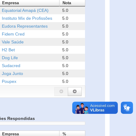
Empresa
Nota
Equatorial Amapá (CEA)
5.0
Instituto Mix de Profissões
5.0
Eudora Representantes
5.0
Fidem Cred
5.0
Vale Saúde
5.0
H2 Bet
5.0
Dog Life
5.0
Sudacred
5.0
Joga Junto
5.0
Poupex
5.0
ões Respondidas
Empresa
%