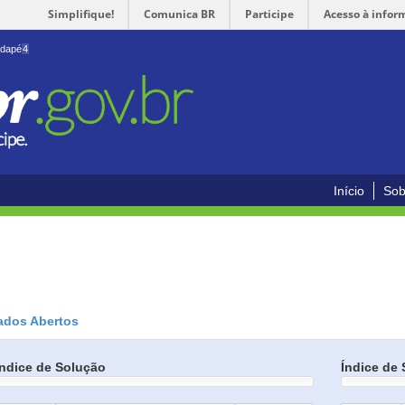
Simplifique!
Comunica BR
Participe
Acesso à infor
odapé
4
Início
Sob
ados Abertos
Índice de Solução
Índice de 