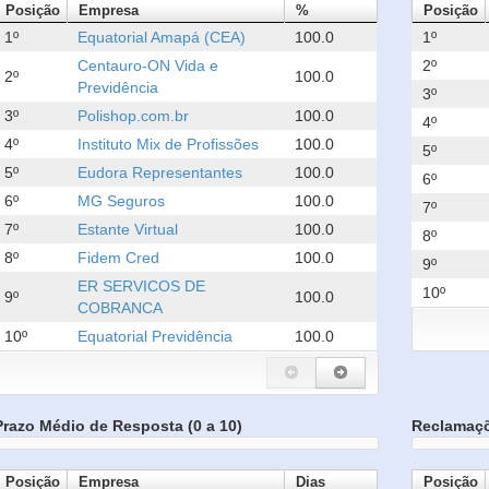
Posição
Empresa
%
Posição
1º
Equatorial Amapá (CEA)
100.0
1º
Centauro-ON Vida e
2º
2º
100.0
Previdência
3º
3º
Polishop.com.br
100.0
4º
4º
Instituto Mix de Profissões
100.0
5º
5º
Eudora Representantes
100.0
6º
6º
MG Seguros
100.0
7º
7º
Estante Virtual
100.0
8º
8º
Fidem Cred
100.0
9º
ER SERVICOS DE
10º
9º
100.0
COBRANCA
10º
Equatorial Previdência
100.0
Prazo Médio de Resposta (0 a 10)
Reclamaç
Posição
Empresa
Dias
Posição