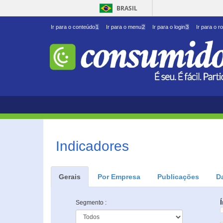
BRASIL
Ir para o conteúdo
1
Ir para o menu
2
Ir para o login
3
Ir para o r
Indicadores
Gerais
Por Empresa
Publicações
D
Segmento :