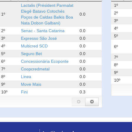
Lactalis (Président Parmalat
1º
Elegê Batavo Cotochés
2º
1º
0.0
Poços de Caldas Balkis Boa
3º
Nata Dobon Galbani)
4º
2º
Senac - Santa Catarina
0.0
5º
3º
Expresso São José
0.0
4º
Multicred SCD
0.0
6º
5º
Seguro Bet
0.0
7º
6º
Concessionária Ecoponte
0.0
8º
7º
Coopcredmetal
0.0
9º
8º
Linea
0.0
10º
9º
Move Mais
0.0
10º
Fini
0.3