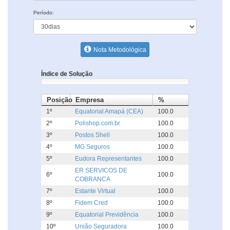
Período:
Nota Metodológica
Índice de Solução
Posição
Empresa
%
1º
Equatorial Amapá (CEA)
100.0
2º
Polishop.com.br
100.0
3º
Postos Shell
100.0
4º
MG Seguros
100.0
5º
Eudora Representantes
100.0
ER SERVICOS DE
6º
100.0
COBRANCA
7º
Estante Virtual
100.0
8º
Fidem Cred
100.0
9º
Equatorial Previdência
100.0
10º
União Seguradora
100.0