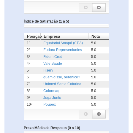
Índice de Satisfação (1 a 5)
Posição
Empresa
Nota
1º
Equatorial Amapá (CEA)
5.0
2º
Eudora Representantes
5.0
3º
Fidem Cred
5.0
4º
Vale Saúde
5.0
5º
Fiserv
5.0
6º
quem disse, berenice?
5.0
7º
Unimed Santa Catarina
5.0
8º
Colormaq
5.0
9º
Joga Junto
5.0
10º
Poupex
5.0
Prazo Médio de Resposta (0 a 10)