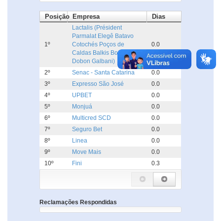
Posição
Empresa
Dias
Lactalis (Président
Parmalat Elegê Batavo
1º
Cotochés Poços de
0.0
Caldas Balkis Boa Nata
Dobon Galbani)
2º
Senac - Santa Catarina
0.0
3º
Expresso São José
0.0
4º
UPBET
0.0
5º
Monjuá
0.0
6º
Multicred SCD
0.0
7º
Seguro Bet
0.0
8º
Linea
0.0
9º
Move Mais
0.0
10º
Fini
0.3
Reclamações Respondidas