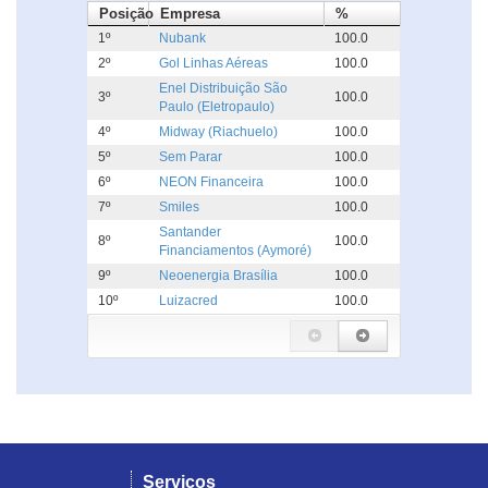
Posição
Empresa
%
1º
Nubank
100.0
2º
Gol Linhas Aéreas
100.0
Enel Distribuição São
3º
100.0
Paulo (Eletropaulo)
4º
Midway (Riachuelo)
100.0
5º
Sem Parar
100.0
6º
NEON Financeira
100.0
7º
Smiles
100.0
Santander
8º
100.0
Financiamentos (Aymoré)
9º
Neoenergia Brasília
100.0
10º
Luizacred
100.0
Serviços