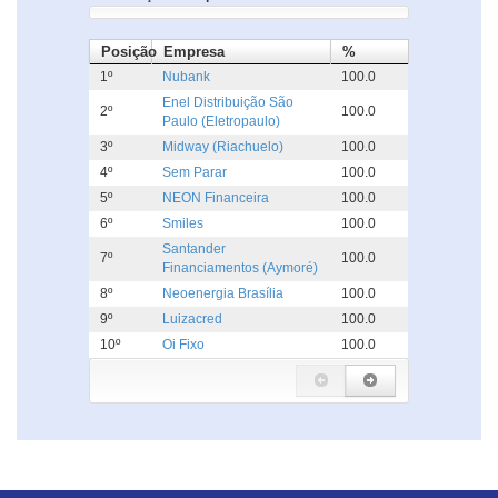
Posição
Empresa
%
1º
Nubank
100.0
Enel Distribuição São
2º
100.0
Paulo (Eletropaulo)
3º
Midway (Riachuelo)
100.0
4º
Sem Parar
100.0
5º
NEON Financeira
100.0
6º
Smiles
100.0
Santander
7º
100.0
Financiamentos (Aymoré)
8º
Neoenergia Brasília
100.0
9º
Luizacred
100.0
10º
Oi Fixo
100.0