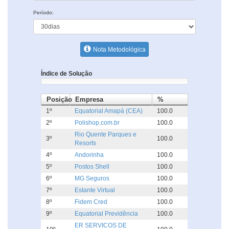
Período:
Nota Metodológica
Índice de Solução
Posição
Empresa
%
1º
Equatorial Amapá (CEA)
100.0
2º
Polishop.com.br
100.0
Rio Quente Parques e
3º
100.0
Resorts
4º
Andorinha
100.0
5º
Postos Shell
100.0
6º
MG Seguros
100.0
7º
Estante Virtual
100.0
8º
Fidem Cred
100.0
9º
Equatorial Previdência
100.0
ER SERVICOS DE