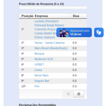
Prazo Médio de Resposta (0 a 10)
Posição
Empresa
Dias
Lactalis (Président
Parmalat Elegê Batavo
1º
Cotochés Poços de
0.0
Caldas Balkis Boa Nata
Dobon Galbani)
2º
Senac - Santa Catarina
0.0
3º
Mars Brasil (Masterfoods)
0.0
4º
Monjuá
0.0
5º
Multicred SCD
0.0
6º
UPBET
0.0
7º
Linea
0.0
8º
Move Mais
0.0
9º
Seguro Bet
0.0
10º
Fini
0.3
Reclamações Respondidas