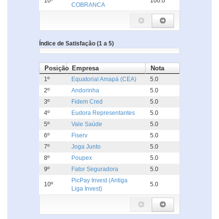
10º
100.0
COBRANCA
Índice de Satisfação (1 a 5)
Posição
Empresa
Nota
1º
Equatorial Amapá (CEA)
5.0
2º
Andorinha
5.0
3º
Fidem Cred
5.0
4º
Eudora Representantes
5.0
5º
Vale Saúde
5.0
6º
Fiserv
5.0
7º
Joga Junto
5.0
8º
Poupex
5.0
9º
Fator Seguradora
5.0
PicPay Invest (Antiga
10º
5.0
Liga Invest)