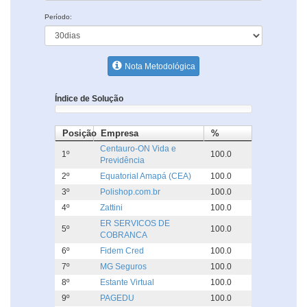
Período:
Nota Metodológica
Índice de Solução
Posição
Empresa
%
Centauro-ON Vida e
1º
100.0
Previdência
2º
Equatorial Amapá (CEA)
100.0
3º
Polishop.com.br
100.0
4º
Zattini
100.0
ER SERVICOS DE
5º
100.0
COBRANCA
6º
Fidem Cred
100.0
7º
MG Seguros
100.0
8º
Estante Virtual
100.0
9º
PAGEDU
100.0