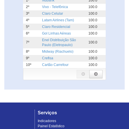
1º
Nubank
100.0
2º
Vivo - Telefônica
100.0
3º
Claro Celular
100.0
4º
Latam Airlines (Tam)
100.0
5º
Claro Residencial
100.0
6º
Gol Linhas Aéreas
100.0
Enel Distribuição São
7º
100.0
Paulo (Eletropaulo)
8º
Midway (Riachuelo)
100.0
9º
Crefisa
100.0
10º
Cartão Carrefour
100.0
Serviços
Indicadores
Painel Estatístico