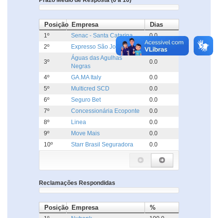
Prazo Médio de Resposta (0 a 10)
Posição
Empresa
Dias
1º
Senac - Santa Catarina
0.0
2º
Expresso São José
0.0
Águas das Agulhas
3º
0.0
Negras
4º
GA.MA Italy
0.0
5º
Multicred SCD
0.0
6º
Seguro Bet
0.0
7º
Concessionária Ecoponte
0.0
8º
Linea
0.0
9º
Move Mais
0.0
10º
Starr Brasil Seguradora
0.0
Reclamações Respondidas
Posição
Empresa
%