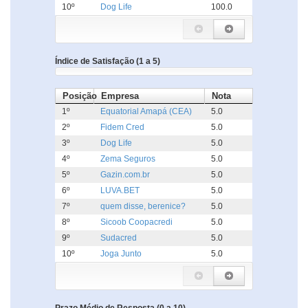
10º
Dog Life
100.0
Índice de Satisfação (1 a 5)
Posição
Empresa
Nota
1º
Equatorial Amapá (CEA)
5.0
2º
Fidem Cred
5.0
3º
Dog Life
5.0
4º
Zema Seguros
5.0
5º
Gazin.com.br
5.0
6º
LUVA.BET
5.0
7º
quem disse, berenice?
5.0
8º
Sicoob Coopacredi
5.0
9º
Sudacred
5.0
10º
Joga Junto
5.0