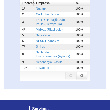
Posição
Empresa
%
1º
Nubank
100.0
2º
Gol Linhas Aéreas
100.0
Enel Distribuição São
3º
100.0
Paulo (Eletropaulo)
4º
Midway (Riachuelo)
100.0
5º
Sem Parar
100.0
6º
NEON Financeira
100.0
7º
Smiles
100.0
Santander
8º
100.0
Financiamentos (Aymoré)
9º
Neoenergia Brasília
100.0
10º
Luizacred
100.0
Serviços