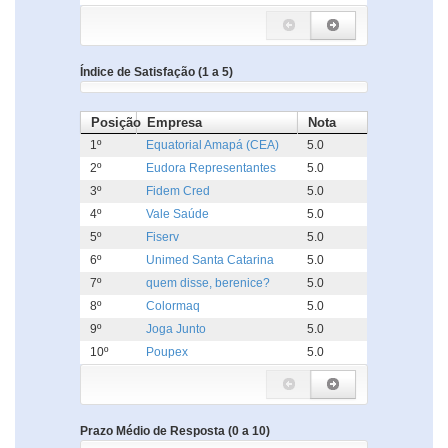
Índice de Satisfação (1 a 5)
Posição
Empresa
Nota
1º
Equatorial Amapá (CEA)
5.0
2º
Eudora Representantes
5.0
3º
Fidem Cred
5.0
4º
Vale Saúde
5.0
5º
Fiserv
5.0
6º
Unimed Santa Catarina
5.0
7º
quem disse, berenice?
5.0
8º
Colormaq
5.0
9º
Joga Junto
5.0
10º
Poupex
5.0
Prazo Médio de Resposta (0 a 10)