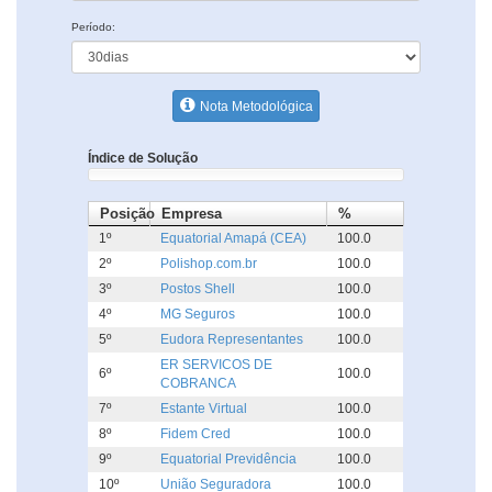
Período:
Nota Metodológica
Índice de Solução
Posição
Empresa
%
1º
Equatorial Amapá (CEA)
100.0
2º
Polishop.com.br
100.0
3º
Postos Shell
100.0
4º
MG Seguros
100.0
5º
Eudora Representantes
100.0
ER SERVICOS DE
6º
100.0
COBRANCA
7º
Estante Virtual
100.0
8º
Fidem Cred
100.0
9º
Equatorial Previdência
100.0
10º
União Seguradora
100.0