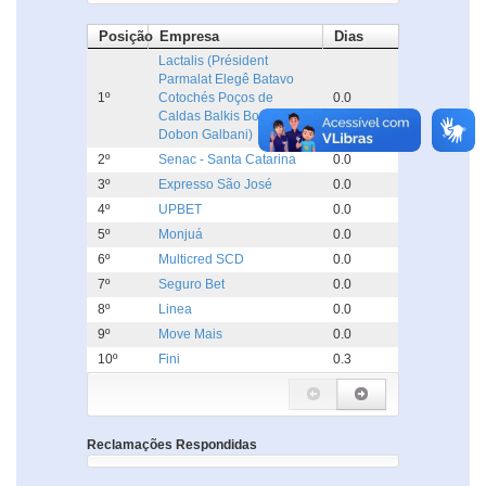
Posição
Empresa
Dias
Lactalis (Président
Parmalat Elegê Batavo
1º
Cotochés Poços de
0.0
Caldas Balkis Boa Nata
Dobon Galbani)
2º
Senac - Santa Catarina
0.0
3º
Expresso São José
0.0
4º
UPBET
0.0
5º
Monjuá
0.0
6º
Multicred SCD
0.0
7º
Seguro Bet
0.0
8º
Linea
0.0
9º
Move Mais
0.0
10º
Fini
0.3
Reclamações Respondidas