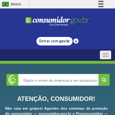
BRASIL
Simplifique!
Comunica BR
Participe
Acesso à informação
Entrar com
gov.br
Legislação
Canais
Toggle
naviga
ATENÇÃO, CONSUMIDOR!
Não caia em golpes! Agentes dos sistemas de proteção
do consumidor — consumidor.gov.br e Proconsumidor —