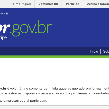
Simplifique!
Comunica BR
Participe
Acesso à infor
odapé
4
Início
Sob
v.br
é voluntária e somente permitida àquelas que aderem formalmente
os os esforços disponíveis para a solução dos problemas apresentado
as empresas que já participam: