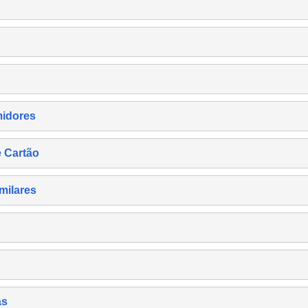
midores
e Cartão
milares
as