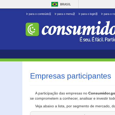
BRASIL
Ir para o conteúdo
1
Ir para o menu
2
Ir para o login
3
Ir para o r
Empresas participantes
A participação das empresas no
Consumidor.go
se comprometem a conhecer, analisar e investir tod
Veja abaixo a lista, por segmento de mercado, d