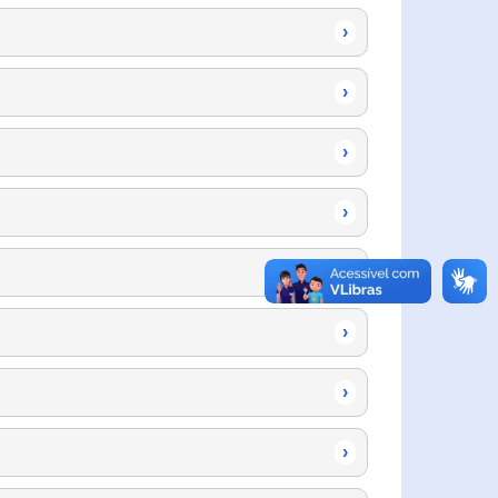
›
›
›
›
›
›
›
›