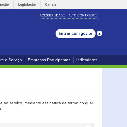
mação
Legislação
Canais
ACESSIBILIDADE
ALTO CONTRASTE
Entrar com
gov.br
re o Serviço
Empresas Participantes
Indicadores
 ao serviço, mediante assinatura de termo no qual
s.