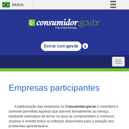
BRASIL
Simplifique!
Comunica BR
Participe
Acesso à informação
Entrar com
gov.br
Legislação
Canais
Toggle
naviga
Empresas participantes
A participação das empresas no
Consumidor.gov.br
é voluntária e
somente permitida àquelas que aderem formalmente ao serviço,
mediante assinatura de termo no qual se comprometem a conhecer,
analisar e investir todos os esforços disponíveis para a solução dos
problemas apresentados.