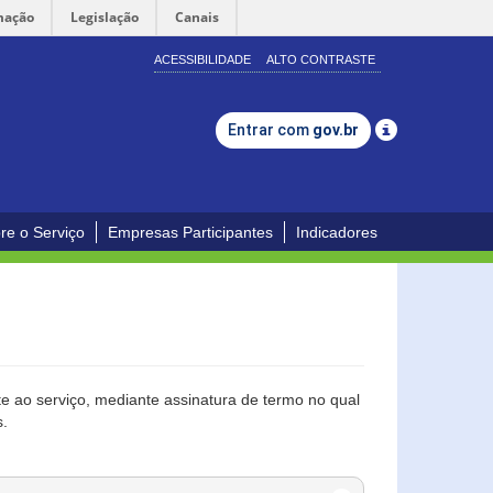
mação
Legislação
Canais
ACESSIBILIDADE
ALTO CONTRASTE
Entrar com
gov.br
re o Serviço
Empresas Participantes
Indicadores
 ao serviço, mediante assinatura de termo no qual
s.