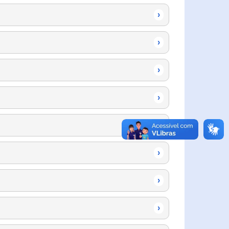
›
›
›
›
›
›
›
›