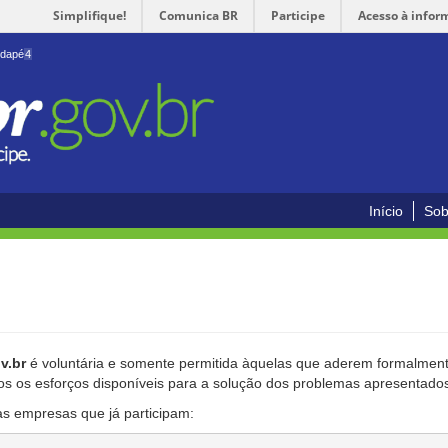
Simplifique!
Comunica BR
Participe
Acesso à infor
odapé
4
Início
Sob
v.br
é voluntária e somente permitida àquelas que aderem formalmente
os os esforços disponíveis para a solução dos problemas apresentado
as empresas que já participam: