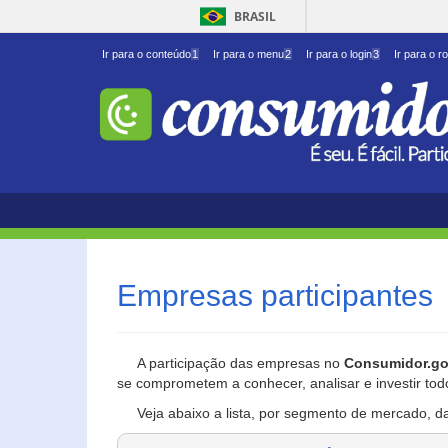
BRASIL
Ir para o conteúdo
1
Ir para o menu
2
Ir para o login
3
Ir para o r
Empresas participantes
A participação das empresas no
Consumidor.go
se comprometem a conhecer, analisar e investir tod
Veja abaixo a lista, por segmento de mercado, d