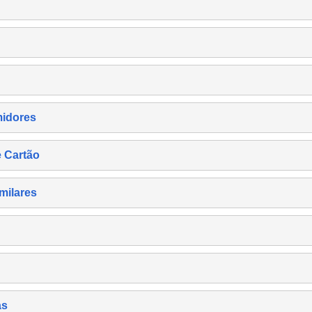
midores
e Cartão
milares
as