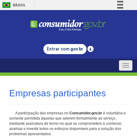
BRASIL
Simplifique!
Comunica BR
Participe
Acesso à informação
Entrar com
gov.br
Legislação
Canais
Toggle
naviga
Empresas participantes
A participação das empresas no
Consumidor.gov.br
é voluntária e
somente permitida àquelas que aderem formalmente ao serviço,
mediante assinatura de termo no qual se comprometem a conhecer,
analisar e investir todos os esforços disponíveis para a solução dos
problemas apresentados.