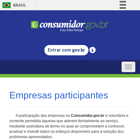
BRASIL
Simplifique!
Comunica BR
Participe
Acesso à informação
Entrar com
gov.br
Legislação
Canais
Toggle
naviga
Empresas participantes
A participação das empresas no
Consumidor.gov.br
é voluntária e
somente permitida àquelas que aderem formalmente ao serviço,
mediante assinatura de termo no qual se comprometem a conhecer,
analisar e investir todos os esforços disponíveis para a solução dos
problemas apresentados.