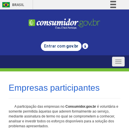
BRASIL
Simplifique!
Comunica BR
Participe
Acesso à informação
Entrar com
gov.br
Legislação
Canais
Toggle
naviga
Empresas participantes
A participação das empresas no
Consumidor.gov.br
é voluntária e
somente permitida àquelas que aderem formalmente ao serviço,
mediante assinatura de termo no qual se comprometem a conhecer,
analisar e investir todos os esforços disponíveis para a solução dos
problemas apresentados.