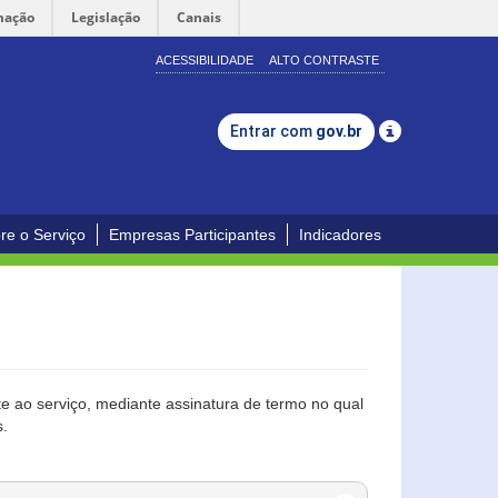
mação
Legislação
Canais
ACESSIBILIDADE
ALTO CONTRASTE
Entrar com
gov.br
re o Serviço
Empresas Participantes
Indicadores
 ao serviço, mediante assinatura de termo no qual
s.