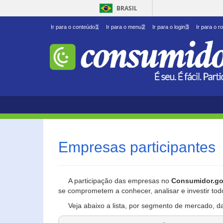
BRASIL
Ir para o conteúdo
1
Ir para o menu
2
Ir para o login
3
Ir para o r
Empresas participantes
A participação das empresas no
Consumidor.go
se comprometem a conhecer, analisar e investir tod
Veja abaixo a lista, por segmento de mercado, d