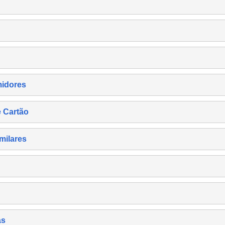
midores
e Cartão
milares
as