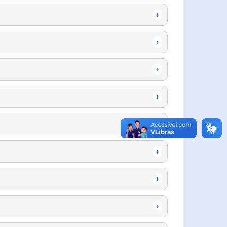
›
›
›
›
›
›
›
›