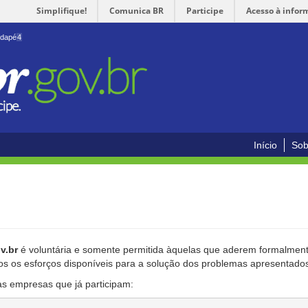
Simplifique!
Comunica BR
Participe
Acesso à infor
odapé
4
Início
Sob
v.br
é voluntária e somente permitida àquelas que aderem formalmente
os os esforços disponíveis para a solução dos problemas apresentado
as empresas que já participam: