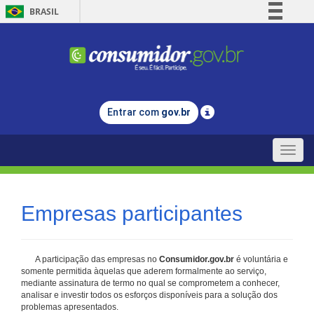
BRASIL
Simplifique!
Comunica BR
Participe
Acesso à informação
Entrar com
gov.br
Legislação
Canais
Toggle
naviga
Empresas participantes
A participação das empresas no
Consumidor.gov.br
é voluntária e
somente permitida àquelas que aderem formalmente ao serviço,
mediante assinatura de termo no qual se comprometem a conhecer,
analisar e investir todos os esforços disponíveis para a solução dos
problemas apresentados.