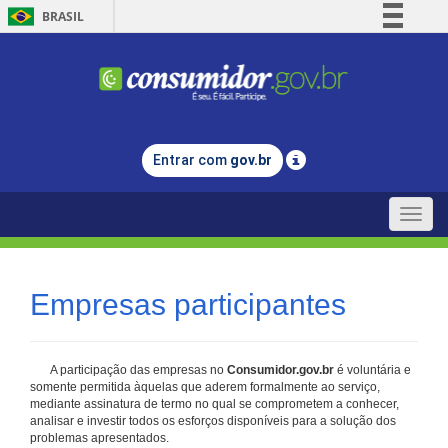
BRASIL
Simplifique!
Comunica BR
Participe
Acesso à informação
Entrar com
gov.br
Legislação
Canais
Toggle
naviga
Empresas participantes
A participação das empresas no
Consumidor.gov.br
é voluntária e
somente permitida àquelas que aderem formalmente ao serviço,
mediante assinatura de termo no qual se comprometem a conhecer,
analisar e investir todos os esforços disponíveis para a solução dos
problemas apresentados.