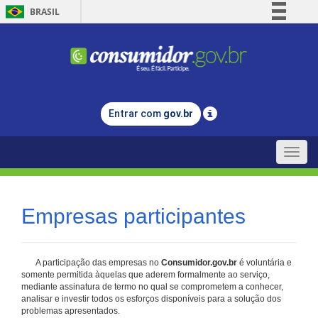
BRASIL
Simplifique!
Comunica BR
Participe
Acesso à informação
Entrar com
gov.br
Legislação
Canais
Toggle
naviga
Empresas participantes
A participação das empresas no
Consumidor.gov.br
é voluntária e
somente permitida àquelas que aderem formalmente ao serviço,
mediante assinatura de termo no qual se comprometem a conhecer,
analisar e investir todos os esforços disponíveis para a solução dos
problemas apresentados.