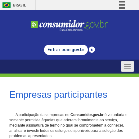
BRASIL
Simplifique!
Comunica BR
Participe
Acesso à informação
Entrar com
gov.br
Legislação
Canais
Toggle
naviga
Empresas participantes
A participação das empresas no
Consumidor.gov.br
é voluntária e
somente permitida àquelas que aderem formalmente ao serviço,
mediante assinatura de termo no qual se comprometem a conhecer,
analisar e investir todos os esforços disponíveis para a solução dos
problemas apresentados.