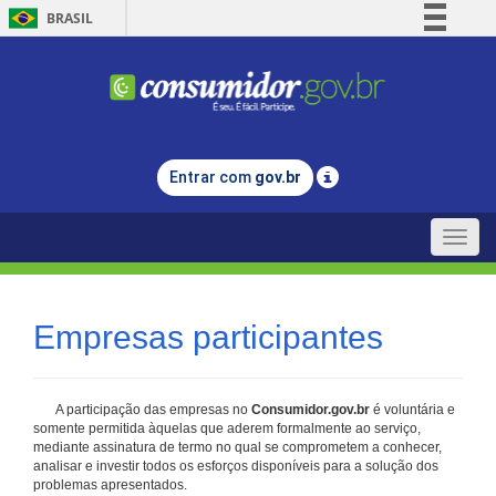
BRASIL
Simplifique!
Comunica BR
Participe
Acesso à informação
Entrar com
gov.br
Legislação
Canais
Toggle
naviga
Empresas participantes
A participação das empresas no
Consumidor.gov.br
é voluntária e
somente permitida àquelas que aderem formalmente ao serviço,
mediante assinatura de termo no qual se comprometem a conhecer,
analisar e investir todos os esforços disponíveis para a solução dos
problemas apresentados.