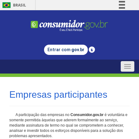
BRASIL
Simplifique!
Comunica BR
Participe
Acesso à informação
Entrar com
gov.br
Legislação
Canais
Toggle
naviga
Empresas participantes
A participação das empresas no
Consumidor.gov.br
é voluntária e
somente permitida àquelas que aderem formalmente ao serviço,
mediante assinatura de termo no qual se comprometem a conhecer,
analisar e investir todos os esforços disponíveis para a solução dos
problemas apresentados.