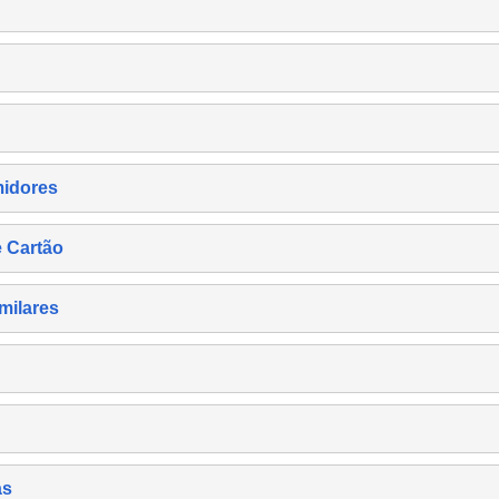
midores
e Cartão
milares
as