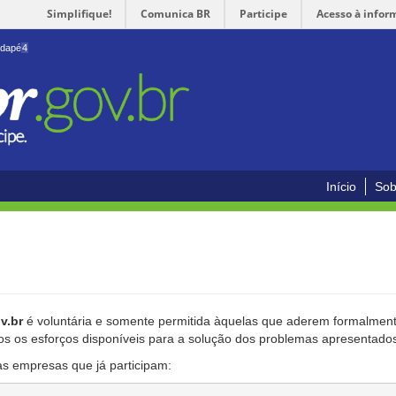
Simplifique!
Comunica BR
Participe
Acesso à infor
odapé
4
Início
Sob
v.br
é voluntária e somente permitida àquelas que aderem formalmente
os os esforços disponíveis para a solução dos problemas apresentado
as empresas que já participam: