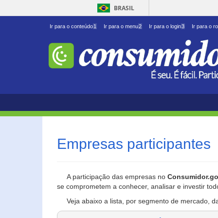
BRASIL
Ir para o conteúdo
1
Ir para o menu
2
Ir para o login
3
Ir para o r
Empresas participantes
A participação das empresas no
Consumidor.go
se comprometem a conhecer, analisar e investir tod
Veja abaixo a lista, por segmento de mercado, d