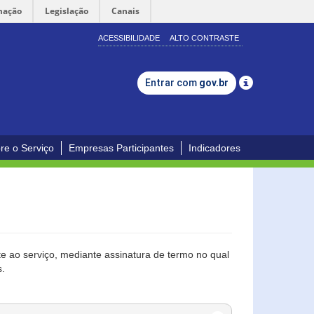
mação
Legislação
Canais
ACESSIBILIDADE
ALTO CONTRASTE
Entrar com
gov.br
re o Serviço
Empresas Participantes
Indicadores
 ao serviço, mediante assinatura de termo no qual
s.