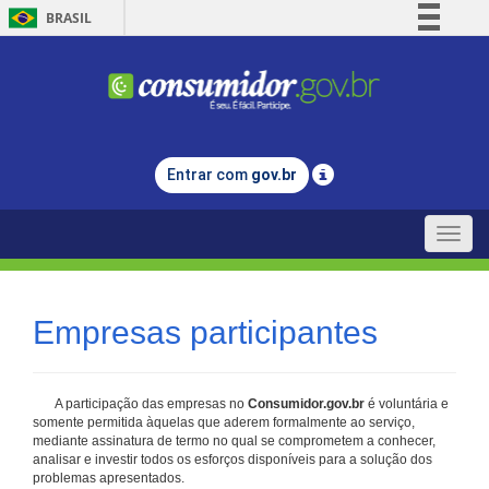
BRASIL
Simplifique!
Comunica BR
Participe
Acesso à informação
Entrar com
gov.br
Legislação
Canais
Toggle
naviga
Empresas participantes
A participação das empresas no
Consumidor.gov.br
é voluntária e
somente permitida àquelas que aderem formalmente ao serviço,
mediante assinatura de termo no qual se comprometem a conhecer,
analisar e investir todos os esforços disponíveis para a solução dos
problemas apresentados.