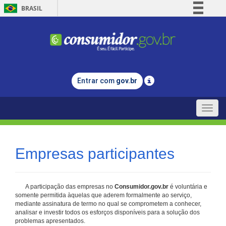
BRASIL
Simplifique!
Comunica BR
Participe
Acesso à informação
Entrar com
gov.br
Legislação
Canais
Toggle
naviga
Empresas participantes
A participação das empresas no
Consumidor.gov.br
é voluntária e
somente permitida àquelas que aderem formalmente ao serviço,
mediante assinatura de termo no qual se comprometem a conhecer,
analisar e investir todos os esforços disponíveis para a solução dos
problemas apresentados.