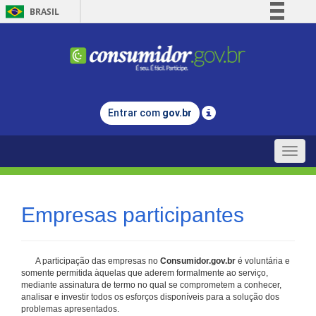
BRASIL
Simplifique!
Comunica BR
Participe
Acesso à informação
Entrar com
gov.br
Legislação
Canais
Toggle
naviga
Empresas participantes
A participação das empresas no
Consumidor.gov.br
é voluntária e
somente permitida àquelas que aderem formalmente ao serviço,
mediante assinatura de termo no qual se comprometem a conhecer,
analisar e investir todos os esforços disponíveis para a solução dos
problemas apresentados.