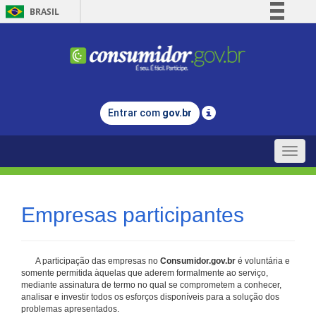
BRASIL
Simplifique!
Comunica BR
Participe
Acesso à informação
Entrar com
gov.br
Legislação
Canais
Toggle
naviga
Empresas participantes
A participação das empresas no
Consumidor.gov.br
é voluntária e
somente permitida àquelas que aderem formalmente ao serviço,
mediante assinatura de termo no qual se comprometem a conhecer,
analisar e investir todos os esforços disponíveis para a solução dos
problemas apresentados.