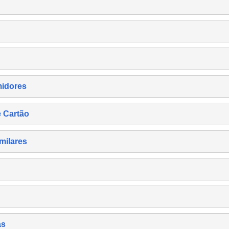
midores
e Cartão
milares
as