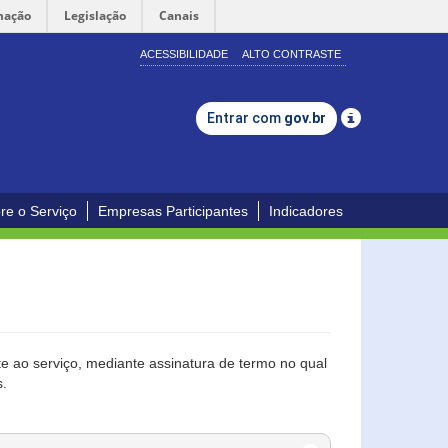
mação
Legislação
Canais
ACESSIBILIDADE
ALTO CONTRASTE
Entrar com
gov.br
re o Serviço
Empresas Participantes
Indicadores
 ao serviço, mediante assinatura de termo no qual
s.