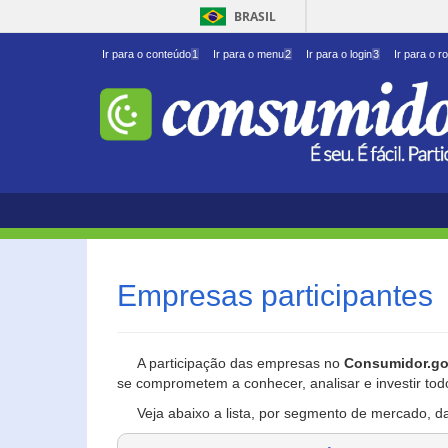
BRASIL
Ir para o conteúdo
1
Ir para o menu
2
Ir para o login
3
Ir para o r
Empresas participantes
A participação das empresas no
Consumidor.go
se comprometem a conhecer, analisar e investir tod
Veja abaixo a lista, por segmento de mercado, d