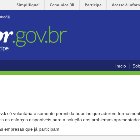
Simplifique!
Comunica BR
Participe
Acesso à infor
odapé
4
Início
Sob
v.br
é voluntária e somente permitida àquelas que aderem formalmente
os os esforços disponíveis para a solução dos problemas apresentado
as empresas que já participam: