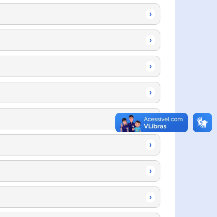
›
›
›
›
›
›
›
›