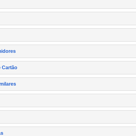
midores
e Cartão
milares
as