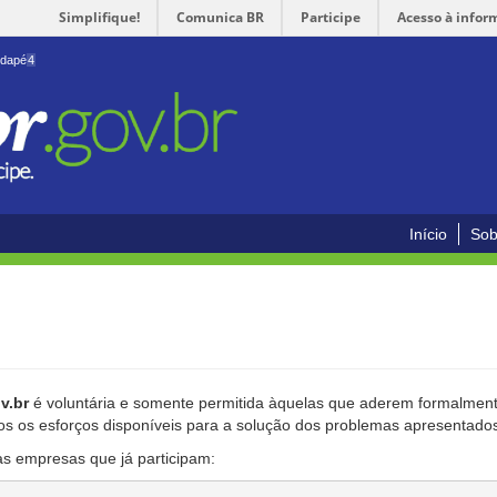
Simplifique!
Comunica BR
Participe
Acesso à infor
odapé
4
Início
Sob
v.br
é voluntária e somente permitida àquelas que aderem formalmente
os os esforços disponíveis para a solução dos problemas apresentado
as empresas que já participam: