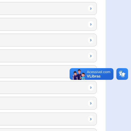
›
›
›
›
›
›
›
›