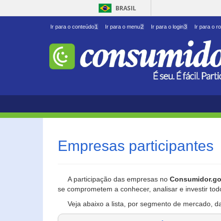
BRASIL
Ir para o conteúdo
1
Ir para o menu
2
Ir para o login
3
Ir para o r
Empresas participantes
A participação das empresas no
Consumidor.go
se comprometem a conhecer, analisar e investir tod
Veja abaixo a lista, por segmento de mercado, d