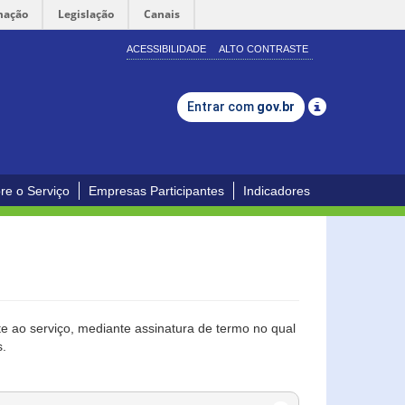
mação
Legislação
Canais
ACESSIBILIDADE
ALTO CONTRASTE
Entrar com
gov.br
re o Serviço
Empresas Participantes
Indicadores
 ao serviço, mediante assinatura de termo no qual
s.