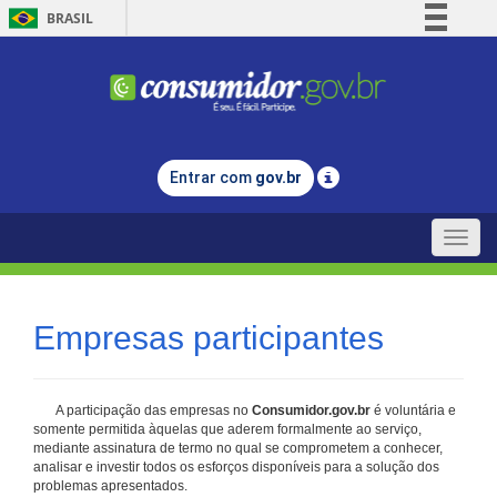
BRASIL
Simplifique!
Comunica BR
Participe
Acesso à informação
Entrar com
gov.br
Legislação
Canais
Toggle
naviga
Empresas participantes
A participação das empresas no
Consumidor.gov.br
é voluntária e
somente permitida àquelas que aderem formalmente ao serviço,
mediante assinatura de termo no qual se comprometem a conhecer,
analisar e investir todos os esforços disponíveis para a solução dos
problemas apresentados.