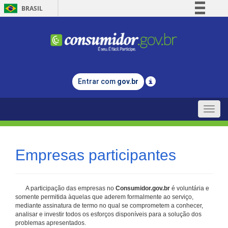
BRASIL
Simplifique!
Comunica BR
Participe
Acesso à informação
Entrar com
gov.br
Legislação
Canais
Toggle
naviga
Empresas participantes
A participação das empresas no
Consumidor.gov.br
é voluntária e
somente permitida àquelas que aderem formalmente ao serviço,
mediante assinatura de termo no qual se comprometem a conhecer,
analisar e investir todos os esforços disponíveis para a solução dos
problemas apresentados.