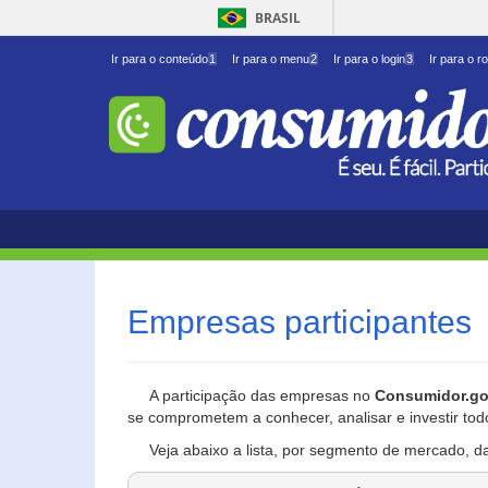
BRASIL
Ir para o conteúdo
1
Ir para o menu
2
Ir para o login
3
Ir para o r
Empresas participantes
A participação das empresas no
Consumidor.go
se comprometem a conhecer, analisar e investir tod
Veja abaixo a lista, por segmento de mercado, d