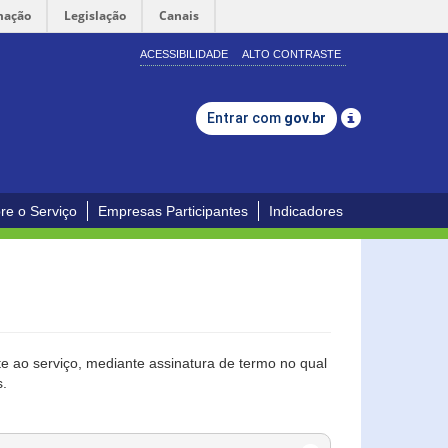
mação
Legislação
Canais
ACESSIBILIDADE
ALTO CONTRASTE
Entrar com
gov.br
re o Serviço
Empresas Participantes
Indicadores
 ao serviço, mediante assinatura de termo no qual
s.