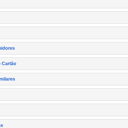
midores
e Cartão
milares
as