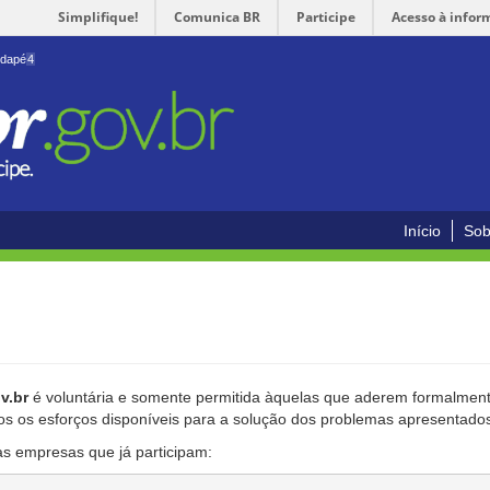
Simplifique!
Comunica BR
Participe
Acesso à infor
odapé
4
Início
Sob
v.br
é voluntária e somente permitida àquelas que aderem formalmente
os os esforços disponíveis para a solução dos problemas apresentado
as empresas que já participam: