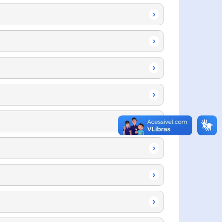
›
›
›
›
›
›
›
›