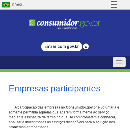
BRASIL
Simplifique!
Comunica BR
Participe
Acesso à informação
Entrar com
gov.br
Legislação
Canais
Toggle
naviga
Empresas participantes
A participação das empresas no
Consumidor.gov.br
é voluntária e
somente permitida àquelas que aderem formalmente ao serviço,
mediante assinatura de termo no qual se comprometem a conhecer,
analisar e investir todos os esforços disponíveis para a solução dos
problemas apresentados.