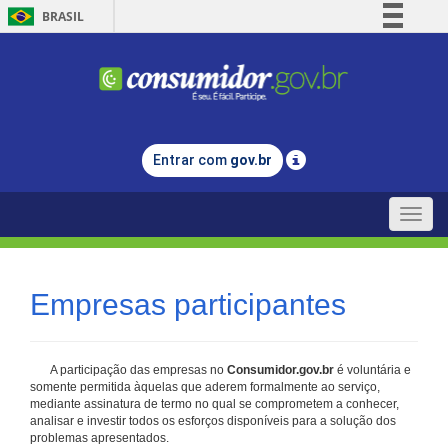
BRASIL
Simplifique!
Comunica BR
Participe
Acesso à informação
Entrar com
gov.br
Legislação
Canais
Toggle
naviga
Empresas participantes
A participação das empresas no
Consumidor.gov.br
é voluntária e
somente permitida àquelas que aderem formalmente ao serviço,
mediante assinatura de termo no qual se comprometem a conhecer,
analisar e investir todos os esforços disponíveis para a solução dos
problemas apresentados.