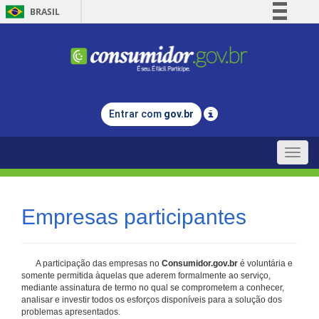
BRASIL
Simplifique!
Comunica BR
Participe
Acesso à informação
Entrar com
gov.br
Legislação
Canais
Toggle
naviga
Empresas participantes
A participação das empresas no
Consumidor.gov.br
é voluntária e
somente permitida àquelas que aderem formalmente ao serviço,
mediante assinatura de termo no qual se comprometem a conhecer,
analisar e investir todos os esforços disponíveis para a solução dos
problemas apresentados.