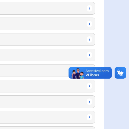
›
›
›
›
›
›
›
›