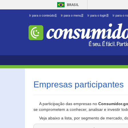
BRASIL
Ir para o conteúdo
1
Ir para o menu
2
Ir para o login
3
Ir para o r
Empresas participantes
A participação das empresas no
Consumidor.go
se comprometem a conhecer, analisar e investir tod
Veja abaixo a lista, por segmento de mercado, d