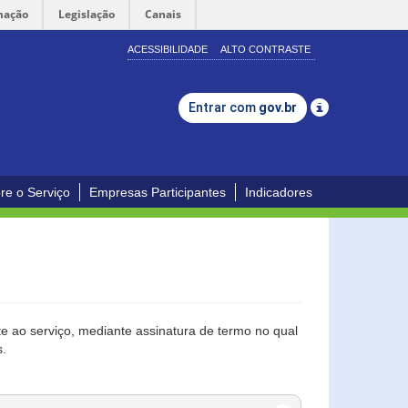
mação
Legislação
Canais
ACESSIBILIDADE
ALTO CONTRASTE
Entrar com
gov.br
re o Serviço
Empresas Participantes
Indicadores
 ao serviço, mediante assinatura de termo no qual
s.