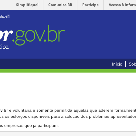
Simplifique!
Comunica BR
Participe
Acesso à infor
odapé
4
Início
Sob
v.br
é voluntária e somente permitida àquelas que aderem formalmente
os os esforços disponíveis para a solução dos problemas apresentado
as empresas que já participam: