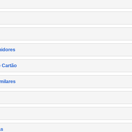
midores
e Cartão
milares
as