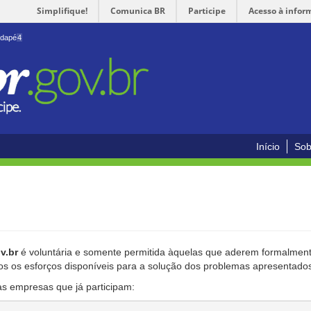
Simplifique!
Comunica BR
Participe
Acesso à infor
odapé
4
Início
Sob
v.br
é voluntária e somente permitida àquelas que aderem formalmente
os os esforços disponíveis para a solução dos problemas apresentado
as empresas que já participam: