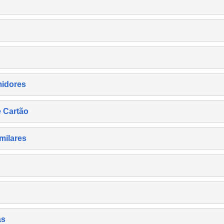
midores
e Cartão
milares
as