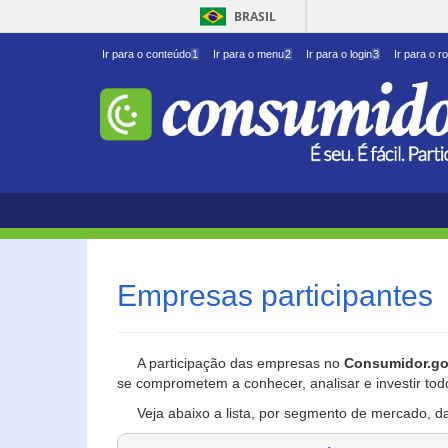
BRASIL
Ir para o conteúdo
1
Ir para o menu
2
Ir para o login
3
Ir para o r
Empresas participantes
A participação das empresas no
Consumidor.go
se comprometem a conhecer, analisar e investir tod
Veja abaixo a lista, por segmento de mercado, d