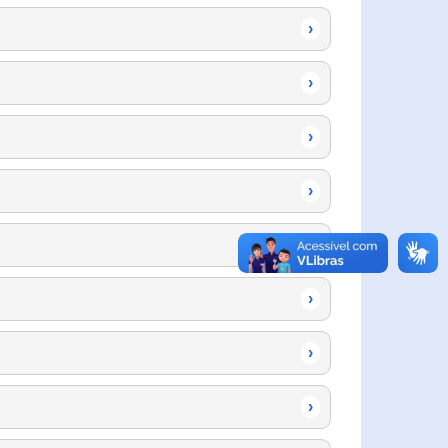
›
›
›
›
›
›
›
›