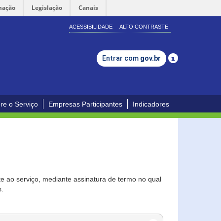
mação
Legislação
Canais
ACESSIBILIDADE
ALTO CONTRASTE
Entrar com
gov.br
re o Serviço
Empresas Participantes
Indicadores
 ao serviço, mediante assinatura de termo no qual
s.