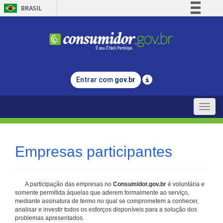
BRASIL
Simplifique!
Comunica BR
Participe
Acesso à informação
Entrar com
gov.br
Legislação
Canais
Toggle
naviga
Empresas participantes
A participação das empresas no
Consumidor.gov.br
é voluntária e
somente permitida àquelas que aderem formalmente ao serviço,
mediante assinatura de termo no qual se comprometem a conhecer,
analisar e investir todos os esforços disponíveis para a solução dos
problemas apresentados.