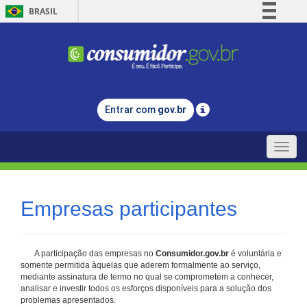
BRASIL
Simplifique!
Comunica BR
Participe
Acesso à informação
Entrar com
gov.br
Legislação
Canais
Toggle
naviga
Empresas participantes
A participação das empresas no
Consumidor.gov.br
é voluntária e
somente permitida àquelas que aderem formalmente ao serviço,
mediante assinatura de termo no qual se comprometem a conhecer,
analisar e investir todos os esforços disponíveis para a solução dos
problemas apresentados.