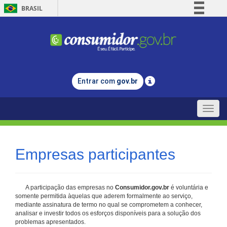
BRASIL
Simplifique!
Comunica BR
Participe
Acesso à informação
Entrar com
gov.br
Legislação
Canais
Toggle
naviga
Empresas participantes
A participação das empresas no
Consumidor.gov.br
é voluntária e
somente permitida àquelas que aderem formalmente ao serviço,
mediante assinatura de termo no qual se comprometem a conhecer,
analisar e investir todos os esforços disponíveis para a solução dos
problemas apresentados.