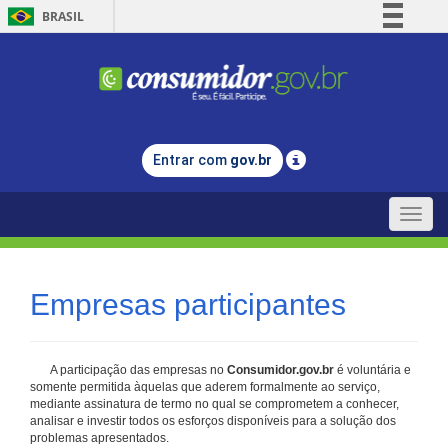
BRASIL
Simplifique!
Comunica BR
Participe
Acesso à informação
Entrar com
gov.br
Legislação
Canais
Toggle
naviga
Empresas participantes
A participação das empresas no
Consumidor.gov.br
é voluntária e
somente permitida àquelas que aderem formalmente ao serviço,
mediante assinatura de termo no qual se comprometem a conhecer,
analisar e investir todos os esforços disponíveis para a solução dos
problemas apresentados.