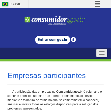
BRASIL
Simplifique!
Comunica BR
Participe
Acesso à informação
Entrar com
gov.br
Legislação
Canais
Toggle
naviga
Empresas participantes
A participação das empresas no
Consumidor.gov.br
é voluntária e
somente permitida àquelas que aderem formalmente ao serviço,
mediante assinatura de termo no qual se comprometem a conhecer,
analisar e investir todos os esforços disponíveis para a solução dos
problemas apresentados.