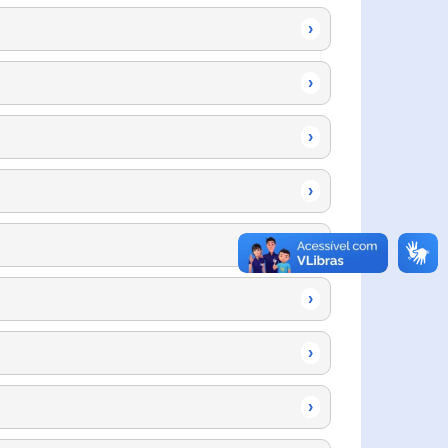
›
›
›
›
›
›
›
›