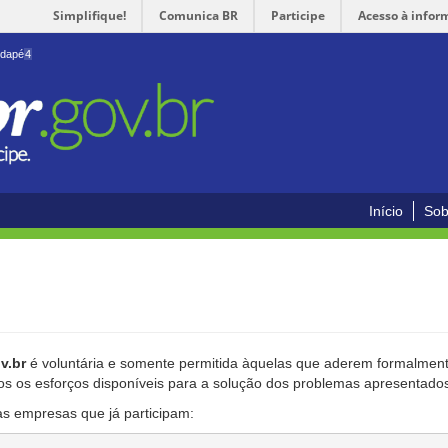
Simplifique!
Comunica BR
Participe
Acesso à infor
odapé
4
Início
Sob
v.br
é voluntária e somente permitida àquelas que aderem formalmente
os os esforços disponíveis para a solução dos problemas apresentado
as empresas que já participam: