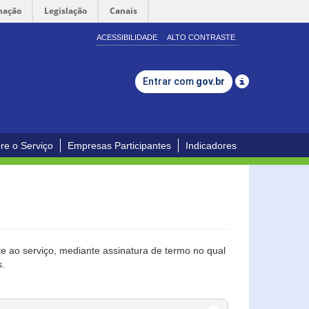
mação
Legislação
Canais
ACESSIBILIDADE
ALTO CONTRASTE
Entrar com
gov.br
re o Serviço
Empresas Participantes
Indicadores
 ao serviço, mediante assinatura de termo no qual
s.