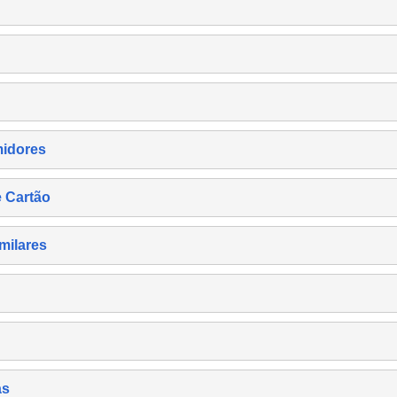
midores
e Cartão
milares
as