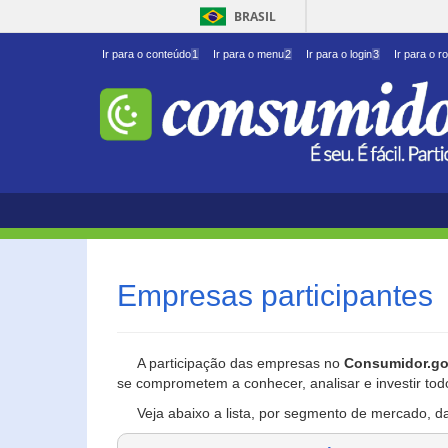
BRASIL
Ir para o conteúdo
1
Ir para o menu
2
Ir para o login
3
Ir para o r
Empresas participantes
A participação das empresas no
Consumidor.go
se comprometem a conhecer, analisar e investir tod
Veja abaixo a lista, por segmento de mercado, d