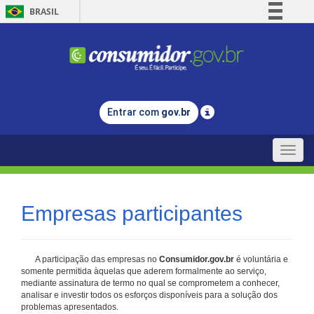
BRASIL
Simplifique!
Comunica BR
Participe
Acesso à informação
Entrar com
gov.br
Legislação
Canais
Toggle
naviga
Empresas participantes
A participação das empresas no
Consumidor.gov.br
é voluntária e
somente permitida àquelas que aderem formalmente ao serviço,
mediante assinatura de termo no qual se comprometem a conhecer,
analisar e investir todos os esforços disponíveis para a solução dos
problemas apresentados.