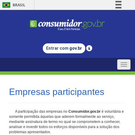
BRASIL
Simplifique!
Comunica BR
Participe
Acesso à informação
Entrar com
gov.br
Legislação
Canais
Toggle
naviga
Empresas participantes
A participação das empresas no
Consumidor.gov.br
é voluntária e
somente permitida àquelas que aderem formalmente ao serviço,
mediante assinatura de termo no qual se comprometem a conhecer,
analisar e investir todos os esforços disponíveis para a solução dos
problemas apresentados.