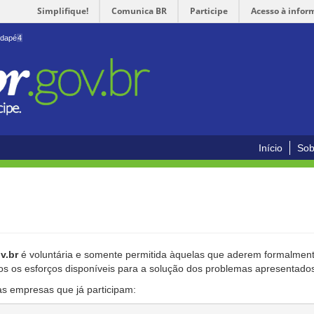
Simplifique!
Comunica BR
Participe
Acesso à infor
odapé
4
Início
Sob
v.br
é voluntária e somente permitida àquelas que aderem formalmente
os os esforços disponíveis para a solução dos problemas apresentado
as empresas que já participam: