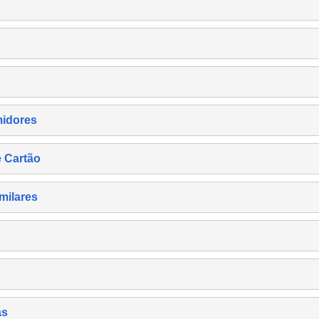
midores
e Cartão
milares
as