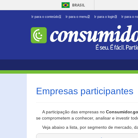
BRASIL
Ir para o conteúdo
1
Ir para o menu
2
Ir para o login
3
Ir para o r
Empresas participantes
A participação das empresas no
Consumidor.go
se comprometem a conhecer, analisar e investir tod
Veja abaixo a lista, por segmento de mercado, d