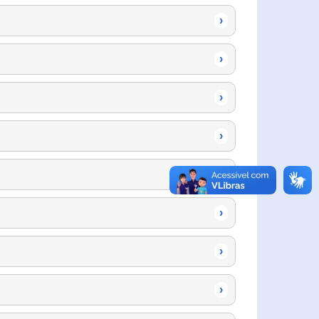
›
›
›
›
›
›
›
›