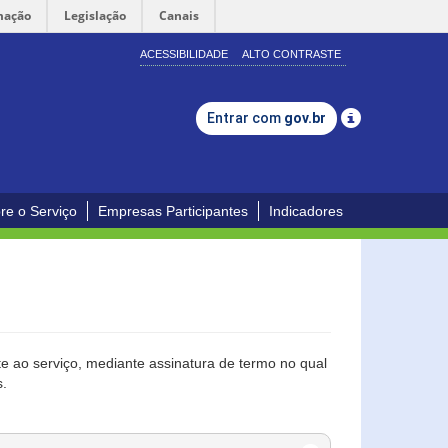
mação
Legislação
Canais
ACESSIBILIDADE
ALTO CONTRASTE
Entrar com
gov.br
re o Serviço
Empresas Participantes
Indicadores
 ao serviço, mediante assinatura de termo no qual
s.