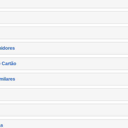
midores
e Cartão
milares
as