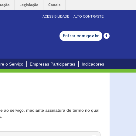
mação
Legislação
Canais
ACESSIBILIDADE
ALTO CONTRASTE
Entrar com
gov.br
re o Serviço
Empresas Participantes
Indicadores
 ao serviço, mediante assinatura de termo no qual
s.