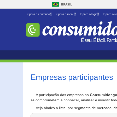
BRASIL
Ir para o conteúdo
1
Ir para o menu
2
Ir para o login
3
Ir para o r
Empresas participantes
A participação das empresas no
Consumidor.go
se comprometem a conhecer, analisar e investir tod
Veja abaixo a lista, por segmento de mercado, d