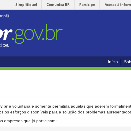
Simplifique!
Comunica BR
Participe
Acesso à infor
odapé
4
Início
Sob
v.br
é voluntária e somente permitida àquelas que aderem formalmente
os os esforços disponíveis para a solução dos problemas apresentado
as empresas que já participam: