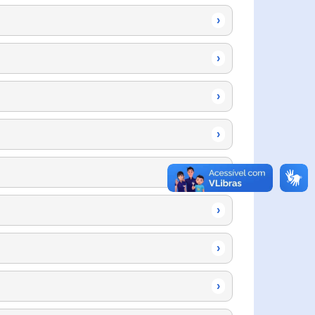
›
›
›
›
›
›
›
›