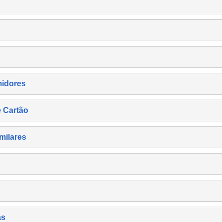
midores
e Cartão
milares
as