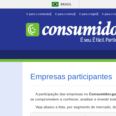
BRASIL
Ir para o conteúdo
1
Ir para o menu
2
Ir para o login
3
Ir para o r
Empresas participantes
A participação das empresas no
Consumidor.go
se comprometem a conhecer, analisar e investir tod
Veja abaixo a lista, por segmento de mercado, d