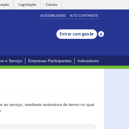
mação
Legislação
Canais
ACESSIBILIDADE
ALTO CONTRASTE
Entrar com
gov.br
re o Serviço
Empresas Participantes
Indicadores
 ao serviço, mediante assinatura de termo no qual
s.