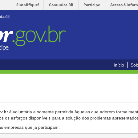
Simplifique!
Comunica BR
Participe
Acesso à infor
odapé
4
Início
Sob
v.br
é voluntária e somente permitida àquelas que aderem formalmente
os os esforços disponíveis para a solução dos problemas apresentado
as empresas que já participam: