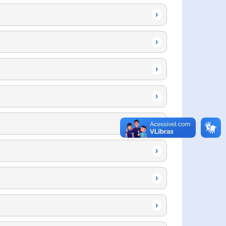
›
›
›
›
›
›
›
›