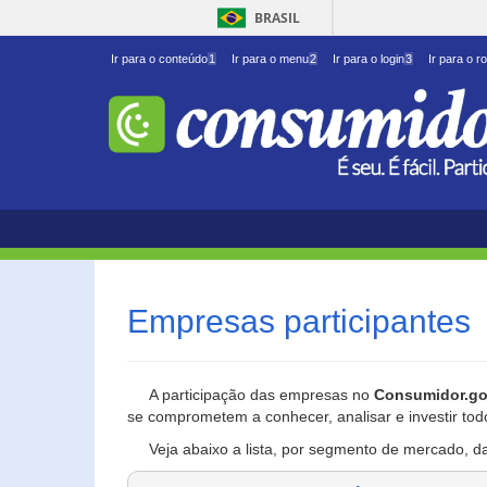
BRASIL
Ir para o conteúdo
1
Ir para o menu
2
Ir para o login
3
Ir para o r
Empresas participantes
A participação das empresas no
Consumidor.go
se comprometem a conhecer, analisar e investir tod
Veja abaixo a lista, por segmento de mercado, d