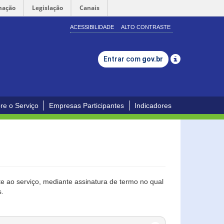
mação
Legislação
Canais
ACESSIBILIDADE
ALTO CONTRASTE
Entrar com
gov.br
re o Serviço
Empresas Participantes
Indicadores
 ao serviço, mediante assinatura de termo no qual
s.