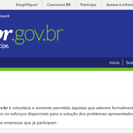
Simplifique!
Comunica BR
Participe
Acesso à infor
odapé
4
Início
Sob
v.br
é voluntária e somente permitida àquelas que aderem formalmente
os os esforços disponíveis para a solução dos problemas apresentado
as empresas que já participam: