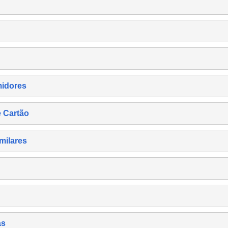
midores
e Cartão
milares
as