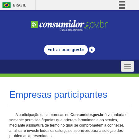
BRASIL
Simplifique!
Comunica BR
Participe
Acesso à informação
Entrar com
gov.br
Legislação
Canais
Toggle
naviga
Empresas participantes
A participação das empresas no
Consumidor.gov.br
é voluntária e
somente permitida àquelas que aderem formalmente ao serviço,
mediante assinatura de termo no qual se comprometem a conhecer,
analisar e investir todos os esforços disponíveis para a solução dos
problemas apresentados.