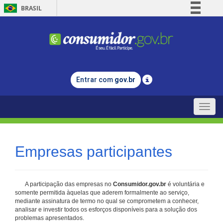
BRASIL
Simplifique!
Comunica BR
Participe
Acesso à informação
Entrar com
gov.br
Legislação
Canais
Toggle
naviga
Empresas participantes
A participação das empresas no
Consumidor.gov.br
é voluntária e
somente permitida àquelas que aderem formalmente ao serviço,
mediante assinatura de termo no qual se comprometem a conhecer,
analisar e investir todos os esforços disponíveis para a solução dos
problemas apresentados.